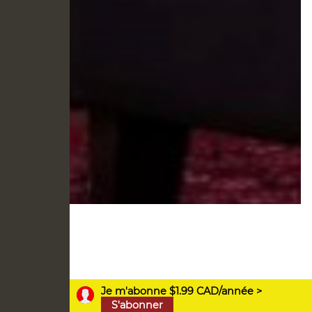
Je m'abonne $1.99 CAD/année >
S'abonner