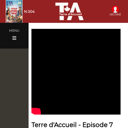
N.004
ABONNÉ
×
MENU
≡
N.004
N.003
N.002
N.001
Terre d'Accueil - Episode 7