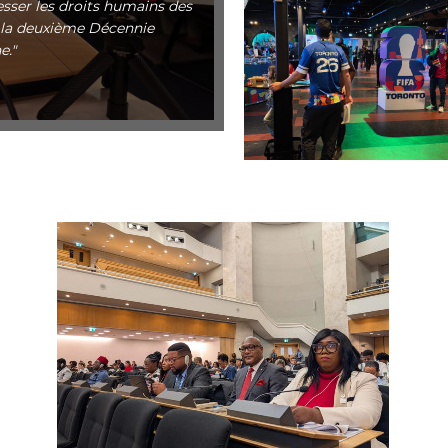
esser les droits humains des
e la deuxième Décennie
e."